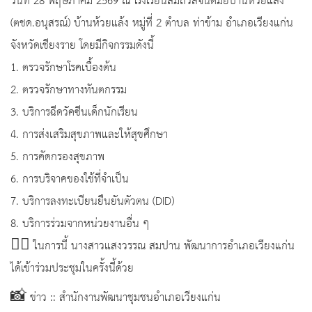
วันที่ 28 พฤษภาคม 2569 ณ โรงเรียนสมถวิลจินตมัยบ้านห้วยแล้ง
(ตชด.อนุสรณ์) บ้านห้วยแล้ง หมู่ที่ 2 ตำบล ท่าข้าม อำเภอเวียงแก่น
จังหวัดเชียงราย โดยมีกิจกรรมดังนี้
1. ตรวจรักษาโรคเบื้องต้น
2. ตรวจรักษาทางทันตกรรม
3. บริการฉีดวัคซีนเด็กนักเรียน
4. การส่งเสริมสุขภาพและให้สุขศึกษา
5. การคัดกรองสุขภาพ
6. การบริจาคของใช้ที่จําเป็น
7. บริการลงทะเบียนยืนยันตัวตน (DID)
8. บริการร่วมจากหน่วยงานอื่น ๆ
🤵‍♀️ ในการนี้ นางสาวแสงวรรณ สมปาน พัฒนาการอำเภอเวียงแก่น
ได้เข้าร่วมประชุมในครั้งนี้ด้วย
📸 ข่าว :: สำนักงานพัฒนาชุมชนอำเภอเวียงแก่น